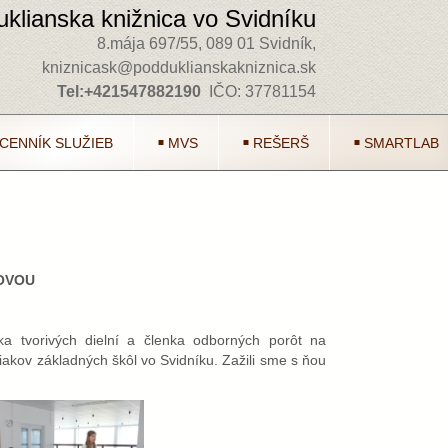
klianska knižnica vo Svidníku
8.mája 697/55, 089 01 Svidník,
kniznicask@podduklianskakniznica.sk
Tel:+421547882190
IČO: 37781154
CENNÍK SLUŽIEB
MVS
REŠERŠ
SMARTLAB
OVOU
ka tvorivých dielní a členka odborných porôt na
akov základných škôl vo Svidníku. Zažili sme s ňou