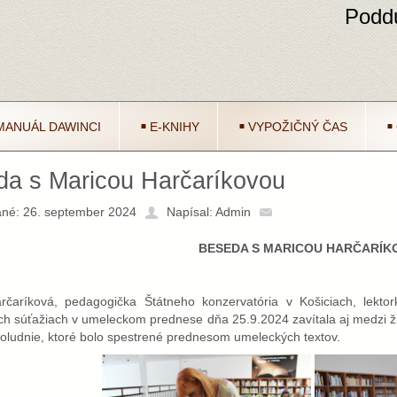
Poddu
MANUÁL DAWINCI
E-KNIHY
VYPOŽIČNÝ ČAS
a s Maricou Harčaríkovou
né: 26. september 2024
Napísal: Admin
BESEDA S MARICOU HARČARÍK
rčaríková, pedagogička Štátneho konzervatória v Košiciach, lektor
ch súťažiach v umeleckom prednese dňa 25.9.2024 zavítala aj medzi ži
ludnie, ktoré bolo spestrené prednesom umeleckých textov.