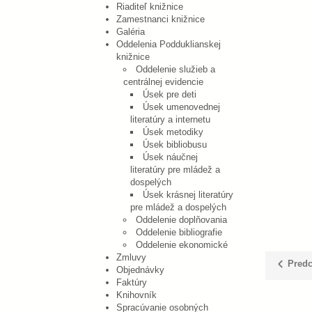
Riaditeľ knižnice
Zamestnanci knižnice
Galéria
Oddelenia Podduklianskej
knižnice
Oddelenie služieb a
centrálnej evidencie
Úsek pre deti
Úsek umenovednej
literatúry a internetu
Úsek metodiky
Úsek bibliobusu
Úsek náučnej
literatúry pre mládež a
dospelých
Úsek krásnej literatúry
pre mládež a dospelých
Oddelenie doplňovania
Oddelenie bibliografie
Oddelenie ekonomické
Zmluvy
Predc
Objednávky
Faktúry
Knihovník
Spracúvanie osobných