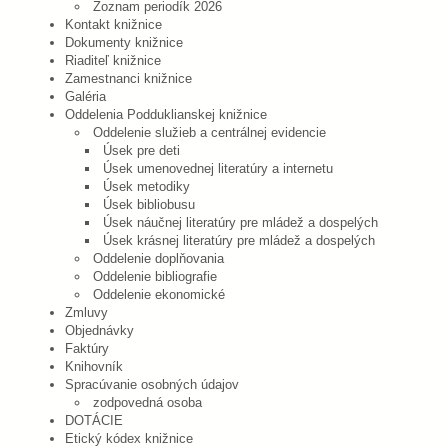
Zoznam periodík 2026
Kontakt knižnice
Dokumenty knižnice
Riaditeľ knižnice
Zamestnanci knižnice
Galéria
Oddelenia Podduklianskej knižnice
Oddelenie služieb a centrálnej evidencie
Úsek pre deti
Úsek umenovednej literatúry a internetu
Úsek metodiky
Úsek bibliobusu
Úsek náučnej literatúry pre mládež a dospelých
Úsek krásnej literatúry pre mládež a dospelých
Oddelenie doplňovania
Oddelenie bibliografie
Oddelenie ekonomické
Zmluvy
Objednávky
Faktúry
Knihovník
Spracúvanie osobných údajov
zodpovedná osoba
DOTÁCIE
Etický kódex knižnice