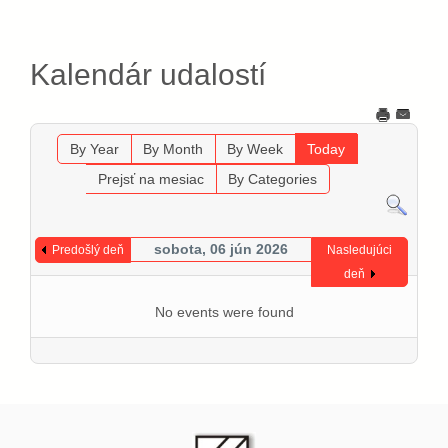
Kalendár udalostí
By Year
By Month
By Week
Today
Prejsť na mesiac
By Categories
sobota, 06 jún 2026
Predošlý deň
Nasledujúci
deň
No events were found