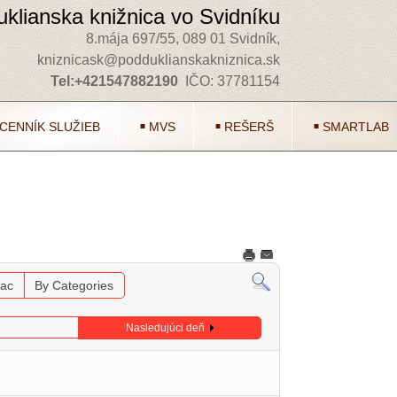
klianska knižnica vo Svidníku
8.mája 697/55, 089 01 Svidník,
kniznicask@podduklianskakniznica.sk
Tel:+421547882190
IČO: 37781154
CENNÍK SLUŽIEB
MVS
REŠERŠ
SMARTLAB
iac
By Categories
Nasledujúci deň