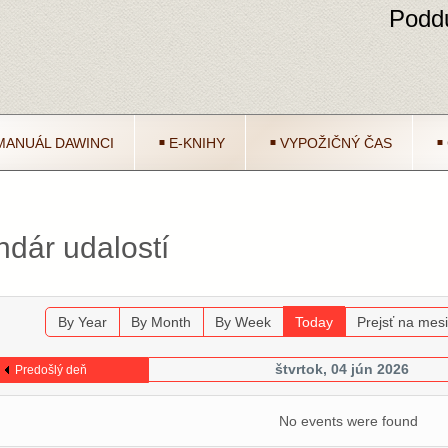
Poddu
MANUÁL DAWINCI
E-KNIHY
VYPOŽIČNÝ ČAS
ndár udalostí
By Year
By Month
By Week
Today
Prejsť na mes
štvrtok, 04 jún 2026
Predošlý deň
No events were found