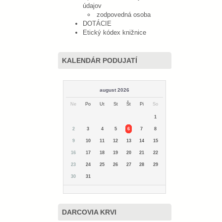
údajov
zodpovedná osoba
DOTÁCIE
Etický kódex knižnice
KALENDÁR PODUJATÍ
august 2026
Ne
Po
Ut
St
Št
Pi
So
1
2
3
4
5
6
7
8
9
10
11
12
13
14
15
16
17
18
19
20
21
22
23
24
25
26
27
28
29
30
31
DARCOVIA KRVI