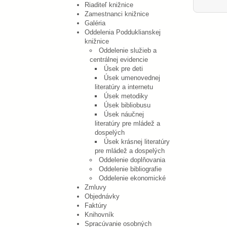
Riaditeľ knižnice
Zamestnanci knižnice
Galéria
Oddelenia Podduklianskej
knižnice
Oddelenie služieb a
centrálnej evidencie
Úsek pre deti
Úsek umenovednej
literatúry a internetu
Úsek metodiky
Úsek bibliobusu
Úsek náučnej
literatúry pre mládež a
dospelých
Úsek krásnej literatúry
pre mládež a dospelých
Oddelenie doplňovania
Oddelenie bibliografie
Oddelenie ekonomické
Zmluvy
Objednávky
Faktúry
Knihovník
Spracúvanie osobných