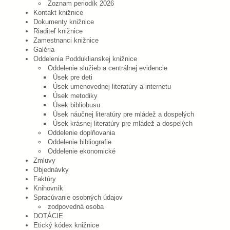
Zoznam periodík 2026
Kontakt knižnice
Dokumenty knižnice
Riaditeľ knižnice
Zamestnanci knižnice
Galéria
Oddelenia Podduklianskej knižnice
Oddelenie služieb a centrálnej evidencie
Úsek pre deti
Úsek umenovednej literatúry a internetu
Úsek metodiky
Úsek bibliobusu
Úsek náučnej literatúry pre mládež a dospelých
Úsek krásnej literatúry pre mládež a dospelých
Oddelenie doplňovania
Oddelenie bibliografie
Oddelenie ekonomické
Zmluvy
Objednávky
Faktúry
Knihovník
Spracúvanie osobných údajov
zodpovedná osoba
DOTÁCIE
Etický kódex knižnice