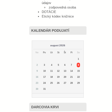
údajov
zodpovedná osoba
DOTÁCIE
Etický kódex knižnice
KALENDÁR PODUJATÍ
august 2026
Ne
Po
Ut
St
Št
Pi
So
1
2
3
4
5
6
7
8
9
10
11
12
13
14
15
16
17
18
19
20
21
22
23
24
25
26
27
28
29
30
31
DARCOVIA KRVI