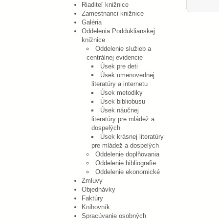
Riaditeľ knižnice
Zamestnanci knižnice
Galéria
Oddelenia Podduklianskej
knižnice
Oddelenie služieb a
centrálnej evidencie
Úsek pre deti
Úsek umenovednej
literatúry a internetu
Úsek metodiky
Úsek bibliobusu
Úsek náučnej
literatúry pre mládež a
dospelých
Úsek krásnej literatúry
pre mládež a dospelých
Oddelenie doplňovania
Oddelenie bibliografie
Oddelenie ekonomické
Zmluvy
Objednávky
Faktúry
Knihovník
Spracúvanie osobných