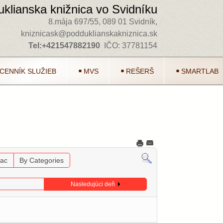
klianska knižnica vo Svidníku
8.mája 697/55, 089 01 Svidník,
kniznicask@podduklianskakniznica.sk
Tel:+421547882190
IČO: 37781154
CENNÍK SLUŽIEB
MVS
REŠERŠ
SMARTLAB
iac
By Categories
Nasledujúci deň