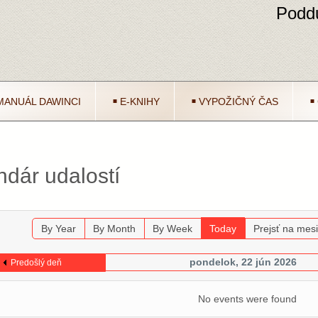
Poddu
MANUÁL DAWINCI
E-KNIHY
VYPOŽIČNÝ ČAS
ndár udalostí
By Year
By Month
By Week
Today
Prejsť na mes
pondelok, 22 jún 2026
Predošlý deň
No events were found