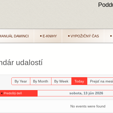
Poddu
MANUÁL DAWINCI
E-KNIHY
VYPOŽIČNÝ ČAS
ndár udalostí
By Year
By Month
By Week
Today
Prejsť na mes
sobota, 13 jún 2026
Predošlý deň
No events were found