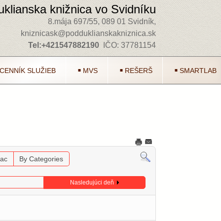
klianska knižnica vo Svidníku
8.mája 697/55, 089 01 Svidník,
kniznicask@podduklianskakniznica.sk
Tel:+421547882190
IČO: 37781154
CENNÍK SLUŽIEB
MVS
REŠERŠ
SMARTLAB
iac
By Categories
Nasledujúci deň