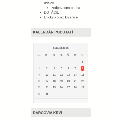
údajov
zodpovedná osoba
DOTÁCIE
Etický kódex knižnice
KALENDÁR PODUJATÍ
august 2026
Ne
Po
Ut
St
Št
Pi
So
1
2
3
4
5
6
7
8
9
10
11
12
13
14
15
16
17
18
19
20
21
22
23
24
25
26
27
28
29
30
31
DARCOVIA KRVI