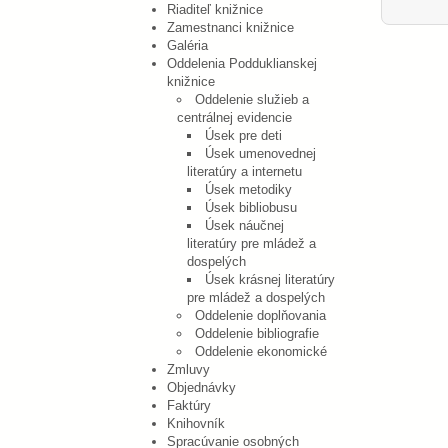
Riaditeľ knižnice
Zamestnanci knižnice
Galéria
Oddelenia Podduklianskej
knižnice
Oddelenie služieb a
centrálnej evidencie
Úsek pre deti
Úsek umenovednej
literatúry a internetu
Úsek metodiky
Úsek bibliobusu
Úsek náučnej
literatúry pre mládež a
dospelých
Úsek krásnej literatúry
pre mládež a dospelých
Oddelenie doplňovania
Oddelenie bibliografie
Oddelenie ekonomické
Zmluvy
Objednávky
Faktúry
Knihovník
Spracúvanie osobných